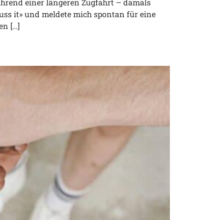
Während einer längeren Zugfahrt – damals
cuss it» und meldete mich spontan für eine
en […]