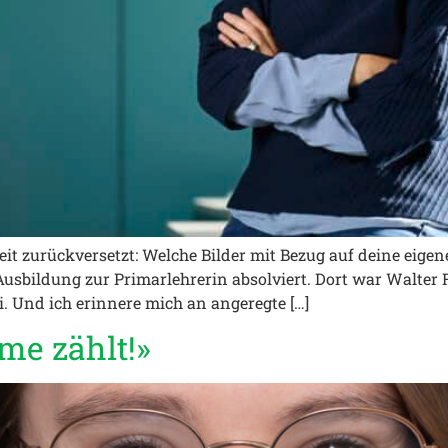
it zurückversetzt: Welche Bilder mit Bezug auf deine eigen
 Ausbildung zur Primarlehrerin absolviert. Dort war Walter
. Und ich erinnere mich an angeregte […]
mme zählt!»