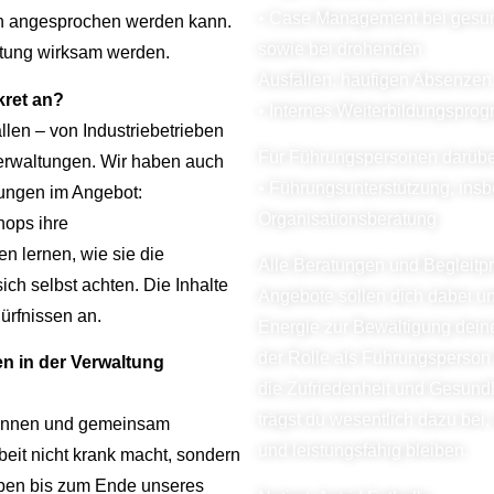
• Case Management bei gesun
fen angesprochen werden kann.
sowie bei drohenden
rtung wirksam werden.
Ausfällen, häufigen Absenzen
kret an?
• Internes Weiterbildungspro
llen – von Industriebetrieben
Für Führungspersonen darübe
 Verwaltungen. Wir haben auch
• Führungsunterstützung, in
dungen im Angebot:
Organisationsberatung
hops ihre
 lernen, wie sie die
Alle Beratungen und Begleitpr
ch selbst achten. Die Inhalte
Angebote sollen dich dabei un
ürfnissen an.
Energie zur Bewältigung dein
der Rolle als Führungsperson
n in der
Verwaltung
die Zufriedenheit und Gesund
trägst du wesentlich dazu bei,
kennen und gemeinsam
und
leistungsfähig bleiben.
eit nicht krank macht, sondern
iben bis zum Ende unseres