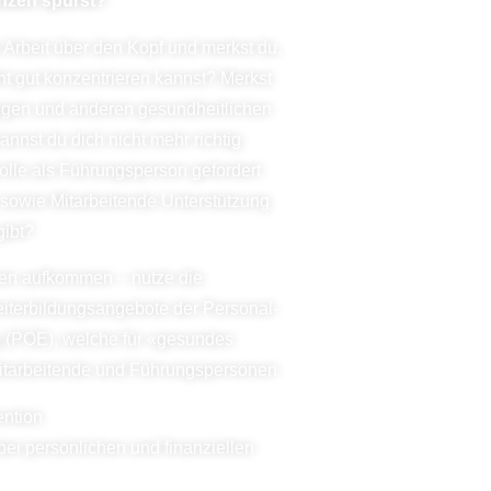
nzen spürst?
ie Arbeit über den Kopf und merkst du,
ht gut konzentrieren kannst? Merkst
ungen und anderen gesundheitlichen
nnst du dich nicht mehr richtig
Rolle als Führungsperson gefordert
h sowie Mitarbeitende Unterstützung
gibt?
chen aufkommen – nutze die
eiterbildungsangebote der Personal-
g
(POE), welche für «gesundes
Mitarbeitende
und Führungspersonen
ention
bei persönlichen und finanziellen