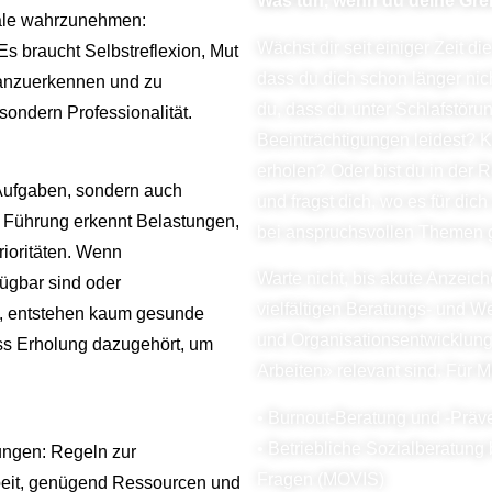
Was tun, wenn du
deine Gre
nale wahrzunehmen:
Wächst dir seit einiger Zeit d
Es braucht Selbstreflexion, Mut
dass du
dich schon länger nic
 anzuerkennen und zu
du, dass du unter Schlafstör
sondern Professionalität.
Beeinträchtigungen leidest? Ka
erholen? Oder bist du in der 
Aufgaben, sondern auch
und fragst dich, wo es für dic
 Führung erkennt Belastungen,
bei anspruchsvollen Themen 
Prioritäten. Wenn
Warte nicht, bis akute Anzei
ügbar sind oder
vielfältigen Beratungs- und W
n, entstehen kaum gesunde
und Organisationsentwicklun
ass Erholung dazugehört, um
Arbeiten» relevant sind. Für 
.
• Burnout-Beratung und -Präv
• Betriebliche Sozialberatung 
ungen: Regeln zur
Fragen (MOVIS)
Arbeit, genügend Ressourcen und