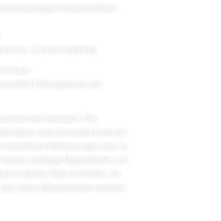
dheitsbedingten Arbeitsausfällen
.
gramm (u. a. Ensa-Angebote)
r hinaus
sbesondere Führungsteam und
ozesse sind vertraulich. Die
terstützen, dass du wieder Kraft und
er
beruflichen Anforderungen hast. In
 hast du
vielfältige Möglichkeiten, um
heit in deinem Team zu
fördern. So
 dass deine Mitarbeitenden motiviert