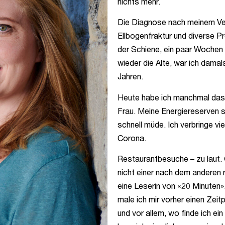
nichts mehr.
Die Diagnose nach meinem Vel
Ellbogenfraktur und diverse P
der Schiene, ein paar Wochen 
wieder die Alte, war ich damal
Jahren.
Heute habe ich manchmal das G
Frau. Meine Energiereserven s
schnell müde. Ich verbringe vi
Corona.
Restaurantbesuche – zu laut.
nicht einer nach dem andere
eine Leserin von «20 Minuten»
male ich mir vorher einen Ze
und vor allem, wo finde ich ei