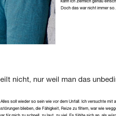
kann ich ziemlich genau einsc
Doch das war nicht immer so.
eilt nicht, nur weil man das unbedin
lles soll wieder so sein wie vor dem Unfall. Ich versuchte mit al
örungen blieben, die Fähigkeit, Reize zu filtern, war wie wegge
 für mich zu schnell, zu laut, zu viel. Es fühlte sich an, als w