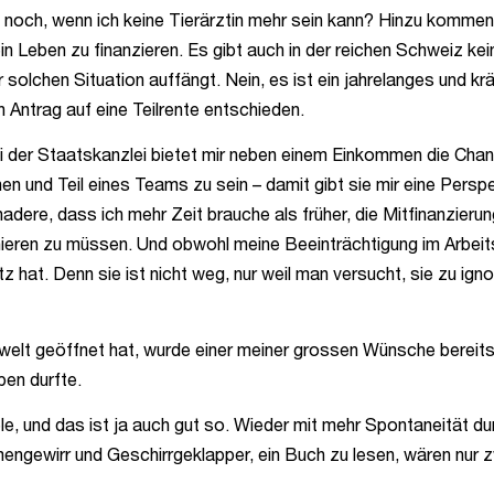
h noch, wenn ich keine Tierärztin mehr sein kann? Hinzu komm
 ein Leben zu finanzieren. Es gibt auch in der reichen Schweiz k
r solchen Situation auffängt. Nein, es ist ein jahrelanges und k
 Antrag auf eine Teilrente entschieden.
 bei der Staatskanzlei bietet mir neben einem Einkommen die Cha
en und Teil eines Teams zu sein – damit gibt sie mir eine Persp
ere, dass ich mehr Zeit brauche als früher, die Mitfinanzierung
ieren zu müssen. Und obwohl meine Beeinträchtigung im Arbeitsa
z hat. Denn sie ist nicht weg, nur weil man versucht, sie zu igno
welt geöffnet hat, wurde einer meiner grossen Wünsche bereits erf
ben durfte.
e, und das ist ja auch gut so. Wieder mit mehr Spontaneität d
engewirr und Geschirrgeklapper, ein Buch zu lesen, wären nur 