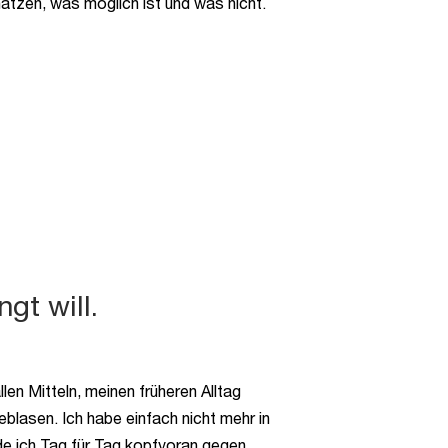
hätzen, was möglich ist und was nicht.
gt will.
len Mitteln, meinen früheren Alltag
blasen. Ich habe einfach nicht mehr in
ürde ich Tag für Tag kopfvoran gegen