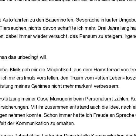
e Autofahrten zu den Bauernhöfen, Gespräche in lauter Umgebu
ierseuchen, nichts davon schaffte ich mehr. Drei Jahre lang h
en, dabei immer wieder versucht, das Pensum zu steigern. Irge
 man das unbedingt will.
 Reha-Klinik gab mir die Möglichkeit, aus dem Hamsterrad von 
 ich mir erstmals vorstellen, den Traum vom «alten Leben» los
 Leistung meines Gehirnes nicht mehr markant verbessern.
erstützung meiner Case Managerin beim Personalamt zählen. Kari
ersicherungen. Mit ihr zusammen entstand auch die Idee, nach e
gen nehmen konnte. Schon immer hatte ich Freude an Sprache 
Welt der Kommunikation zu erhalten.
as Zuberbühler, Leiter der Dienststelle Kommunikation der Sta