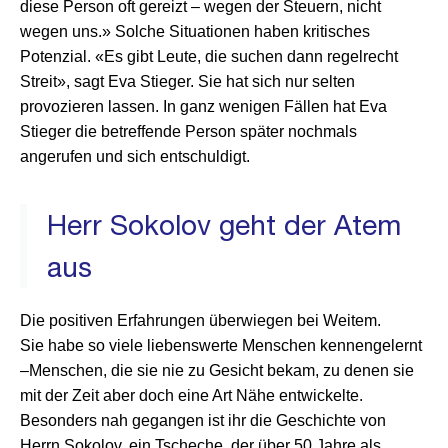
diese Person oft gereizt – wegen der Steuern, nicht
wegen
uns.» Solche Situationen haben kritisches
Potenzial. «Es
gibt Leute, die suchen dann regelrecht
Streit», sagt Eva
Stieger. Sie hat sich nur selten
provozieren lassen. In ganz
wenigen Fällen hat Eva
Stieger die betreffende Person
später nochmals
angerufen und sich entschuldigt.
Herr Sokolov geht der Atem
aus
Die positiven Erfahrungen überwiegen bei Weitem.
Sie
habe so viele liebenswerte Menschen kennengelernt
–
Menschen, die sie nie zu Gesicht bekam, zu denen sie
mit
der Zeit aber doch eine Art Nähe entwickelte.
Besonders
nah gegangen ist ihr die Geschichte von
Herrn Sokolov,
ein Tscheche, der über 50 Jahre als