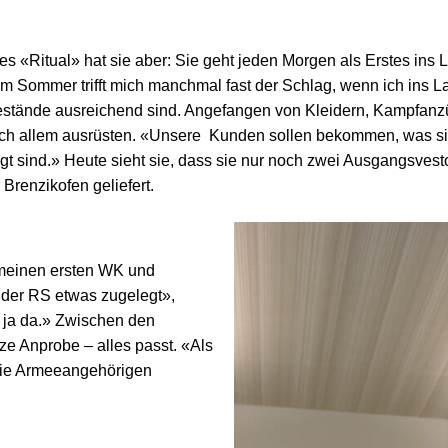
ixes «Ritual» hat sie aber: Sie geht jeden Morgen als Erstes in
im Sommer trifft mich manchmal fast der Schlag, wenn ich ins
Bestände ausreichend sind. Angefangen von Kleidern, Kampfanzü
sch allem ausrüsten. «Unsere Kunden sollen bekommen, was sie
gt sind.» Heute sieht sie, dass sie nur noch zwei Ausgangsvesto
Brenzikofen geliefert.
d meinen ersten WK und
 der RS etwas zugelegt»,
ir ja da.» Zwischen den
e Anprobe – alles passt. «Als
 die Armeeangehörigen