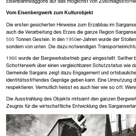
Eisenbahnwaggons auf das möglichst von Zuschlagsstoffen 
Vom Eisenbergwerk zum Kulturobjekt
Die ersten gesicherten Hinweise zum Erzabbau im Sarganserl
auch die Verarbeitung des Erzes die ganze Region Sarganserl
500 Tonnen Gestein. In den 1950er-Jahren wurde der Stollen
sondern von unten. Die dazu notwendigen Transporteinrichtu
1966 wurde der Bergwerksbetrieb ganz eingestellt. Seithe
Schotterwerk über einen ver­gleichbaren Schutzstatus wie d
Gemeinde Sargans zeigt dazu Engagement und orts­bauliche P
identitätsstiftendes Gepräge geben kann. Eine Umnutzung der
respektieren. Vermutlich heisst es auch hier wie so oft: Weni
Die Ausstrahlung des Objekts mitsamt den ganzen Bergwerksanl
Zeugnis für die wirtschaftliche Entwicklung des Sarganserla