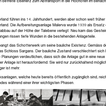
befreite Eisenerz zum Abtransport in die Hochöfen im benach
and führen ins 14. Jahrhundert, werden aber schon weit früher
and. Die Aufbereitungsanlage Malerva wurde 1939 als Ersatz ein
abbau auf der Höhe der Talebene verlegt. Neu kam das Gestein n
ngen rissen tiefe Wunden in die bestehenden Anlageteile.
r bangt das Schotterwerk um seine bauliche Existenz. Gemäss 
as Schloss Sargans. Der bauliche Zustand verschlechtert sich l
lanungen verdeutlichen, dass sich die Anlage gut in eine neue 
 Anlage ist herausfordernd. Sie wird nur zurückhaltend möglich
ger ist mehr.
agen, welche heute bereits öffentlich zugänglich sind, reicht d
ndes während einer ihrer wichtigsten Phasen.