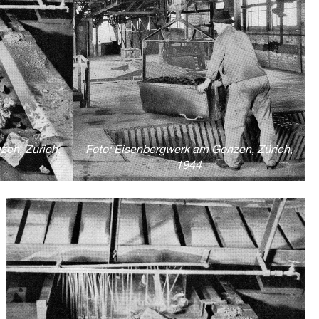
zen, Zürich,
Foto: Eisenbergwerk am Gonzen, Zürich,
1944