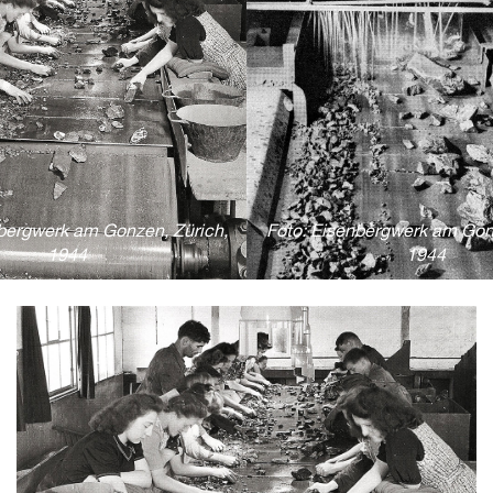
bergwerk am Gonzen, Zürich,
Foto: Eisenbergwerk am Gon
1944
1944