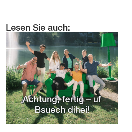
Lesen Sie auch:
Achtung, fertig – uf
Bsuech dihei!