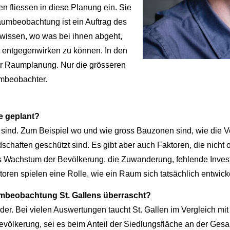
 fliessen in diese Planung ein. Sie
aumbeobachtung ist ein Auftrag des
wissen, wo was bei ihnen abgeht,
t entgegenwirken zu können. In den
er Raumplanung. Nur die grösseren
umbeobachter.
e geplant?
bar sind. Zum Beispiel wo und wie gross Bauzonen sind, wie die 
schaften geschützt sind. Es gibt aber auch Faktoren, die nicht 
das Wachstum der Bevölkerung, die Zuwanderung, fehlende Inve
en spielen eine Rolle, wie ein Raum sich tatsächlich entwicke
aumbeobachtung St. Gallens überrascht?
der. Bei vielen Auswertungen taucht St. Gallen im Vergleich mi
Bevölkerung, sei es beim Anteil der Siedlungsfläche an der Ge